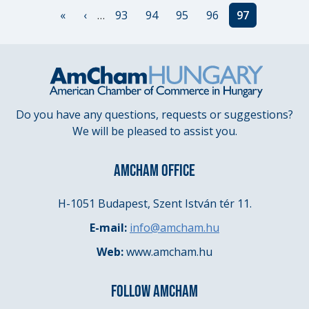
Pagination
First
«
Previous
‹
…
Page
93
Page
94
Page
95
Page
96
Current
97
page
page
page
Do you have any questions, requests or suggestions?
We will be pleased to assist you.
AMCHAM OFFICE
H-1051 Budapest, Szent István tér 11.
E-mail:
info@amcham.hu
Web:
www.amcham.hu
FOLLOW AMCHAM